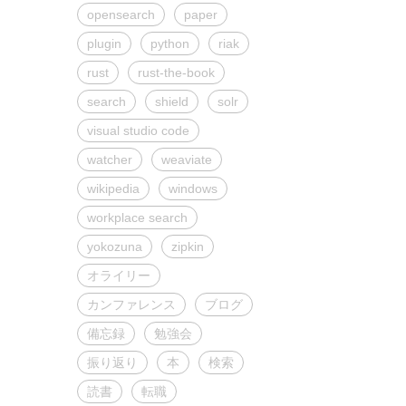
opensearch
paper
plugin
python
riak
rust
rust-the-book
search
shield
solr
visual studio code
watcher
weaviate
wikipedia
windows
workplace search
yokozuna
zipkin
オライリー
カンファレンス
ブログ
備忘録
勉強会
振り返り
本
検索
読書
転職