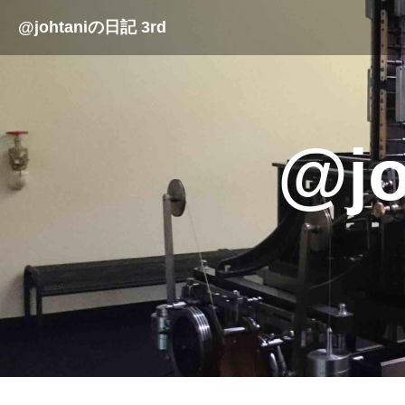
@johtaniの日記 3rd
@j