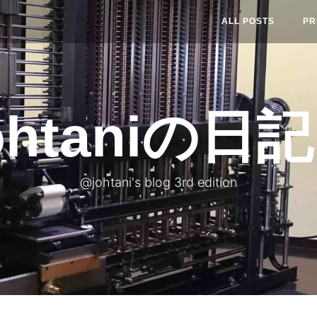
ALL POSTS
PR
ohtaniの日記 
@johtani's blog 3rd edition