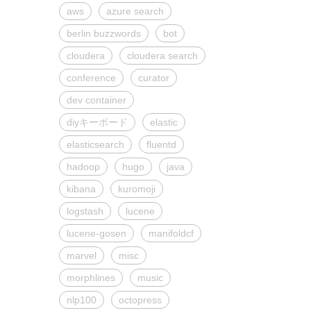
aws
azure search
berlin buzzwords
bot
cloudera
cloudera search
conference
curator
dev container
diyキーボード
elastic
elasticsearch
fluentd
hadoop
hugo
java
kibana
kuromoji
logstash
lucene
lucene-gosen
manifoldcf
marvel
misc
morphlines
music
nlp100
octopress