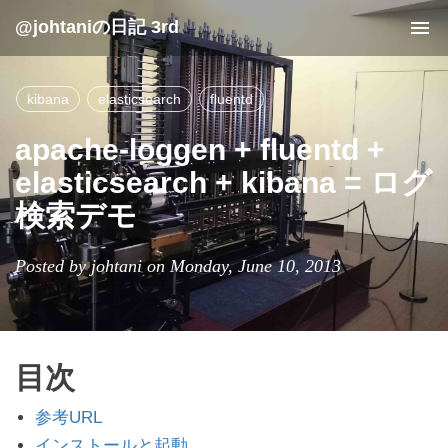
@johtaniの日記 3rd
Tog
nav
kibana
elasticsearch
fluentd
apache-loggen + fluentd +
elasticsearch + kibana = ログ
検索デモ
Posted by johtani on Monday, June 10, 2013
目次
参考URL
インストールと起動