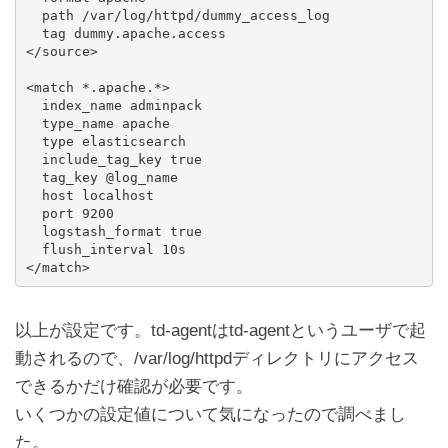
  path /var/log/httpd/dummy_access_log

  tag dummy.apache.access

</source>

<match *.apache.*>

  index_name adminpack

  type_name apache

  type elasticsearch

  include_tag_key true

  tag_key @log_name

  host localhost

  port 9200

  logstash_format true

  flush_interval 10s

以上が設定です。td-agentはtd-agentというユーザで起
動されるので、/var/log/httpdディレクトリにアクセス
できるかだけ確認が必要です。
いくつかの設定値について気になったので調べまし
た。