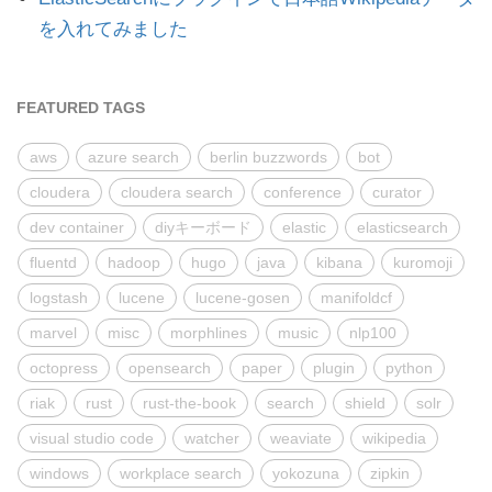
を入れてみました
FEATURED TAGS
aws
azure search
berlin buzzwords
bot
cloudera
cloudera search
conference
curator
dev container
diyキーボード
elastic
elasticsearch
fluentd
hadoop
hugo
java
kibana
kuromoji
logstash
lucene
lucene-gosen
manifoldcf
marvel
misc
morphlines
music
nlp100
octopress
opensearch
paper
plugin
python
riak
rust
rust-the-book
search
shield
solr
visual studio code
watcher
weaviate
wikipedia
windows
workplace search
yokozuna
zipkin